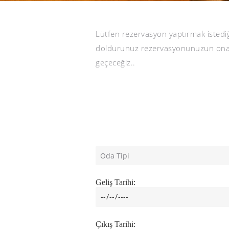
Lütfen rezervasyon yaptırmak istediğin
doldurunuz rezervasyonunuzun onayı i
geçeceğiz..
Geliş Tarihi:
Çıkış Tarihi: